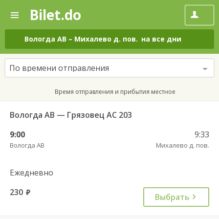
Bilet.do
—
Bilet.do
Поиск
и
покупка
Вологда АВ
–
Михалево д. пов.
на все дни
билетов
на
автобус
По времени отправления
онлайн
Время отправления и прибытия местное
Вологда АВ — Грязовец АС 203
9:00
9:33
Вологда АВ
Михалево д. пов.
Ежедневно
230
руб.
Выбрать