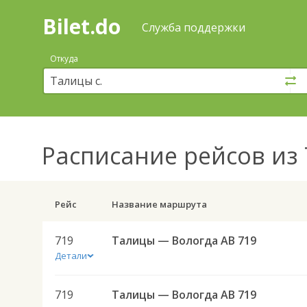
Bilet.do
—
Bilet.do
Поиск
Служба поддержки
и
покупка
Откуда
билетов
на
автобус
онлайн
Расписание рейсов
из 
Рейс
Название маршрута
719
Талицы — Вологда АВ 719
Детали
719
Талицы — Вологда АВ 719