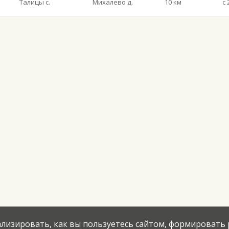
Талицы с.
Михалево д.
10 км
нализировать, как вы пользуетесь сайтом, формировать