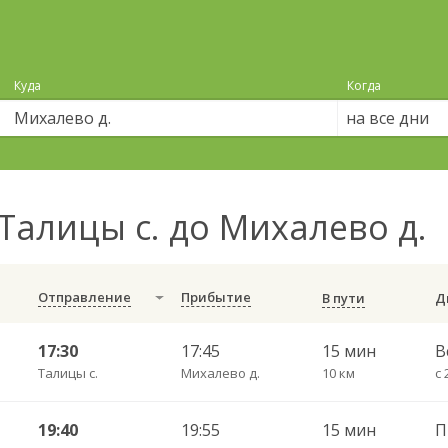
Куда
Когда
на все дни
Талицы с. до Михалево д.
Отправление
Прибытие
В пути
17:30
17:45
15 мин
В
Талицы с.
Михалево д.
10 км
19:40
19:55
15 мин
П