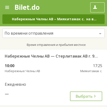
Bilet.do
—
Bilet.do
Поиск
и
покупка
Набережные Челны АВ
–
Миякитамак с.
на все дни
билетов
на
автобус
По времени отправления
онлайн
Время отправления и прибытия местное
Набережные Челны АВ — Стерлитамак АВ г. 955
10:00
17:25
Набережные Челны АВ
Миякитамак с.
Ежедневно
—
Выбрать