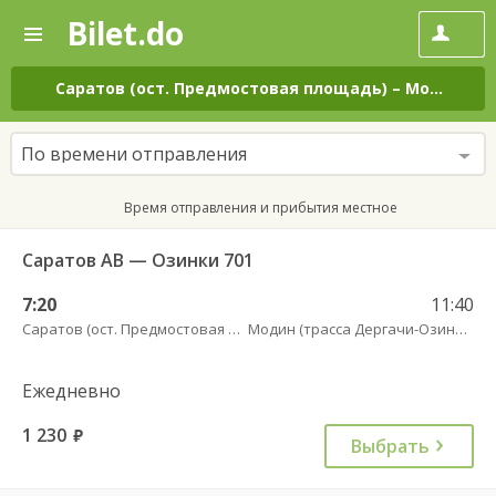
Bilet.do
—
Bilet.do
Поиск
и
покупка
Саратов (ост. Предмостовая площадь)
–
Модин (трасса Дергачи-Озинки)
билетов
на
автобус
По времени отправления
онлайн
Время отправления и прибытия местное
Саратов АВ — Озинки 701
7:20
11:40
Саратов (ост. Предмостовая площадь)
Модин (трасса Дергачи-Озинки)
Ежедневно
1 230
руб.
Выбрать