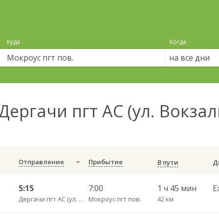
Куда
Когда
на все дни
Дергачи пгт АС (ул. Вокзал
Отправление
Прибытие
В пути
5:15
7:00
1 ч 45 мин
Е
Дергачи пгт АС (ул. Вокзальная, 5А)
Мокроус пгт пов.
42 км