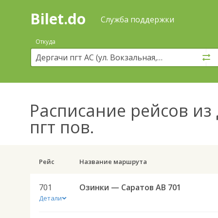
Bilet.do
—
Bilet.do
Поиск
Служба поддержки
и
покупка
Откуда
билетов
на
автобус
онлайн
Расписание рейсов
из 
пгт пов.
Рейс
Название маршрута
701
Озинки — Саратов АВ 701
Детали