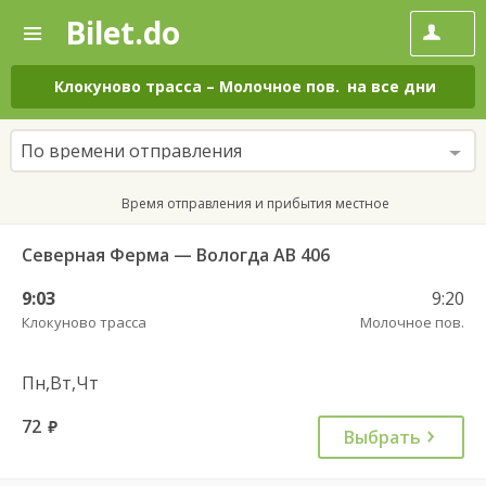
Bilet.do
—
Bilet.do
Поиск
и
покупка
Клокуново трасса
–
Молочное пов.
на все дни
билетов
на
автобус
По времени отправления
онлайн
Время отправления и прибытия местное
Северная Ферма — Вологда АВ 406
9:03
9:20
Клокуново трасса
Молочное пов.
Пн,Вт,Чт
72
руб.
Выбрать