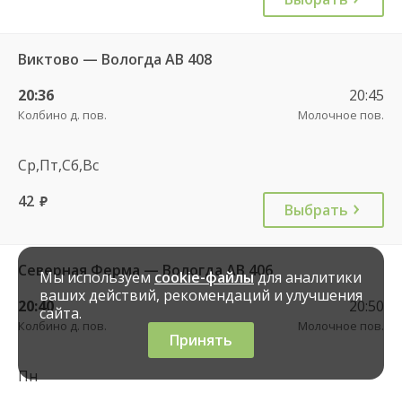
Виктово — Вологда АВ 408
20:36
20:45
Колбино д. пов.
Молочное пов.
Ср,Пт,Сб,Вс
42
руб.
Выбрать
Северная Ферма — Вологда АВ 406
Мы используем
cookie-файлы
для аналитики
ваших действий, рекомендаций и улучшения
20:40
20:50
сайта.
Колбино д. пов.
Молочное пов.
Принять
Пн