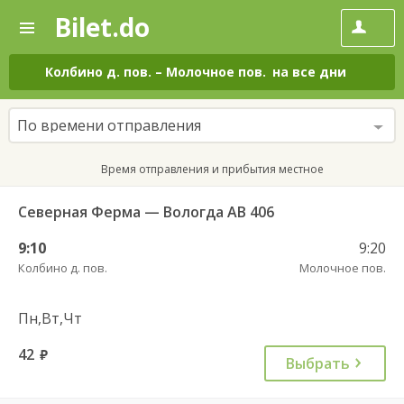
Bilet.do
—
Bilet.do
Поиск
и
покупка
Колбино д. пов.
–
Молочное пов.
на все дни
билетов
на
автобус
По времени отправления
онлайн
Время отправления и прибытия местное
Северная Ферма — Вологда АВ 406
9:10
9:20
Колбино д. пов.
Молочное пов.
Пн,Вт,Чт
42
руб.
Выбрать