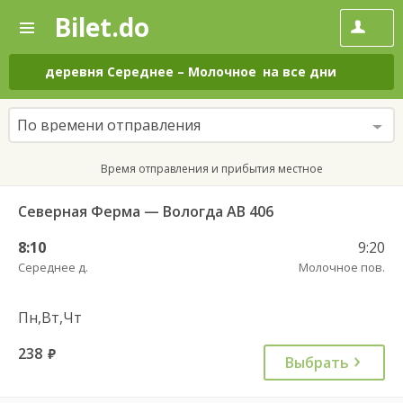
Bilet.do
—
Bilet.do
Поиск
и
покупка
деревня Середнее
–
Молочное
на все дни
билетов
на
автобус
По времени отправления
онлайн
Время отправления и прибытия местное
Северная Ферма — Вологда АВ 406
8:10
9:20
Середнее д.
Молочное пов.
Пн,Вт,Чт
238
руб.
Выбрать