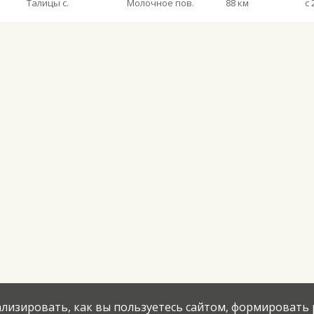
Талицы с.
Молочное пов.
88 км
нализировать, как вы пользуетесь сайтом, формировать