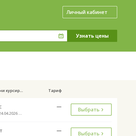
Личный кабинет
е
Дни курсирования
Тариф
с
—
Выбрать
с 24.04.2026 до 27.09.2026
т
—
Выбрать