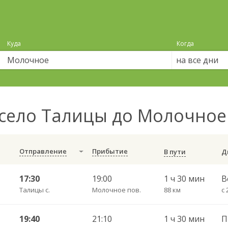
Куда
Когда
на все дни
село Талицы до Молочно
Отправление
Прибытие
В пути
17:30
19:00
1 ч 30 мин
В
Талицы с.
Молочное пов.
88 км
19:40
21:10
1 ч 30 мин
П