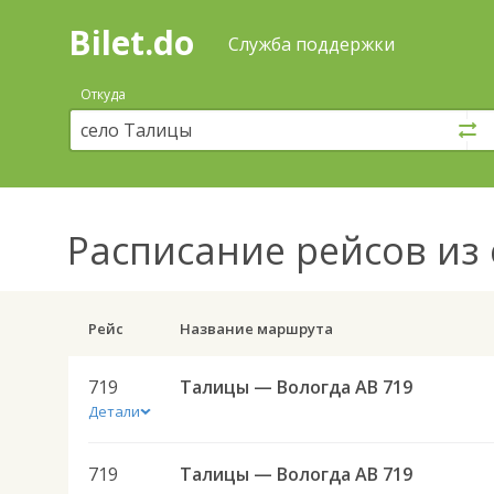
Bilet.do
—
Bilet.do
Поиск
Служба поддержки
и
покупка
Откуда
билетов
на
автобус
онлайн
Расписание рейсов
из 
Рейс
Название маршрута
719
Талицы — Вологда АВ 719
Детали
719
Талицы — Вологда АВ 719