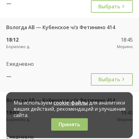
—
Выбрать
Вологда АВ — Кубенское ч/з Фетинино 414
18:12
18:45
Борилово д.
Морино
Ежедневно
—
Выбрать
Вологда АВ — Кубенское ч/з Фетинино 414
Мы используем
cookie-файлы
для аналитики
ваших действий, рекомендаций и улучшения
19:07
19:40
сайта.
Борилово д.
Морино
Принять
Ежедневно