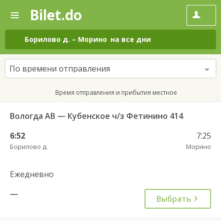
Bilet.do
—
Bilet.do
Поиск
и
покупка
Борилово д.
–
Морино
на все дни
билетов
на
автобус
По времени отправления
онлайн
Время отправления и прибытия местное
Вологда АВ — Кубенское ч/з Фетинино 414
6:52
7:25
Борилово д.
Морино
Ежедневно
—
Выбрать