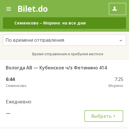
Bilet.do
—
Bilet.do
Поиск
и
покупка
Семенково
–
Морино
на все дни
билетов
на
автобус
По времени отправления
онлайн
Время отправления и прибытия местное
Вологда АВ — Кубенское ч/з Фетинино 414
6:44
7:25
Семенково
Морино
Ежедневно
—
Выбрать