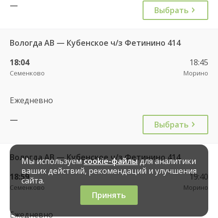
—
Выбрать
Вологда АВ — Кубенское ч/з Фетинино 414
18:04
18:45
Семенково
Морино
Ежедневно
—
Выбрать
Вологда АВ — Кубенское ч/з Фетинино 414
Мы используем
cookie-файлы
для аналитики
ваших действий, рекомендаций и улучшения
18:59
19:40
сайта.
Семенково
Морино
Принять
Ежедневно