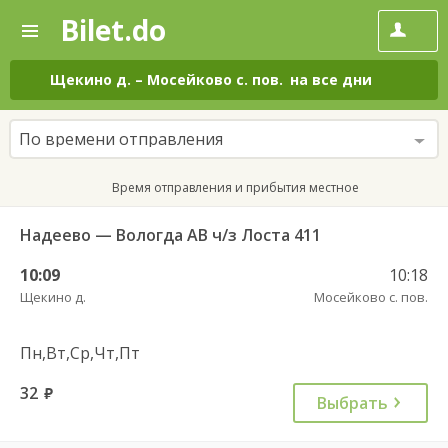
Bilet.do
—
Bilet.do
Поиск
и
покупка
Щекино д.
–
Мосейково с. пов.
на все дни
билетов
на
автобус
По времени отправления
онлайн
Время отправления и прибытия местное
Надеево — Вологда АВ ч/з Лоста 411
10:09
10:18
Щекино д.
Мосейково с. пов.
Пн,Вт,Ср,Чт,Пт
32
руб.
Выбрать