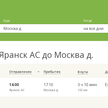
Куда
Когда
на все дни
Яранск АС до Москва д.
Отправление
Прибытие
В пути
14:00
17:10
3 ч 10 мин
Е
Яранск АС
Москва д.
132 км