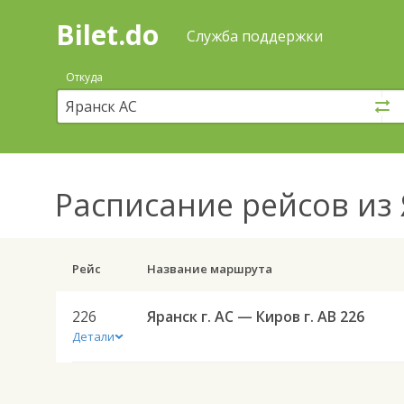
Bilet.do
—
Bilet.do
Поиск
Служба поддержки
и
покупка
Откуда
билетов
на
автобус
онлайн
Расписание рейсов
из 
Рейс
Название маршрута
226
Яранск г. АС — Киров г. АВ 226
Детали