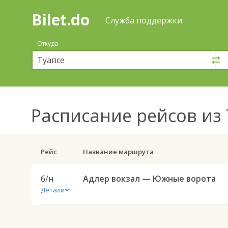
Bilet.do
—
Bilet.do
Поиск
Служба поддержки
и
покупка
Откуда
билетов
на
автобус
онлайн
Расписание рейсов
из 
Рейс
Название маршрута
б/н
Адлер вокзал — Южные ворота
Детали