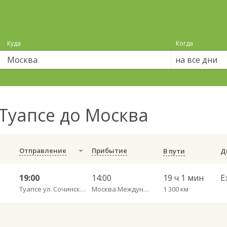
Куда
Когда
на все дни
Туапсе до Москва
Отправление
Прибытие
В пути
19:00
14:00
19 ч 1 мин
Е
Туапсе ул. Сочинская, 6 А
Москва Международный АВ Южные Ворота
1 300 км