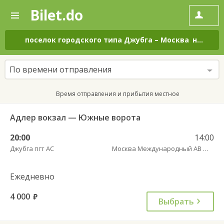
Bilet.do
—
Bilet.do
Поиск
и
покупка
поселок городского типа Джубга
–
Москва
на все дни
билетов
на
автобус
По времени отправления
онлайн
Время отправления и прибытия местное
Адлер вокзал — Южные ворота
20:00
14:00
Джубга пгт АС
Москва Международный АВ Южные Ворота
Ежедневно
4 000
руб.
Выбрать