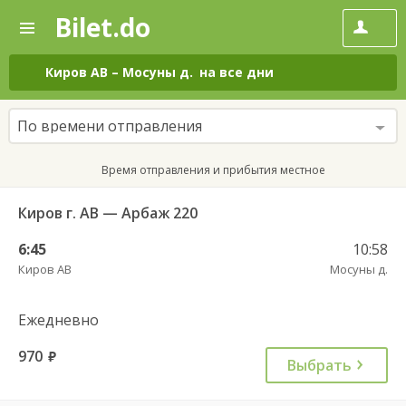
Bilet.do
—
Bilet.do
Поиск
и
покупка
Киров АВ
–
Мосуны д.
на все дни
билетов
на
автобус
По времени отправления
онлайн
Время отправления и прибытия местное
Киров г. АВ — Арбаж 220
6:45
10:58
Киров АВ
Мосуны д.
Ежедневно
970
руб.
Выбрать