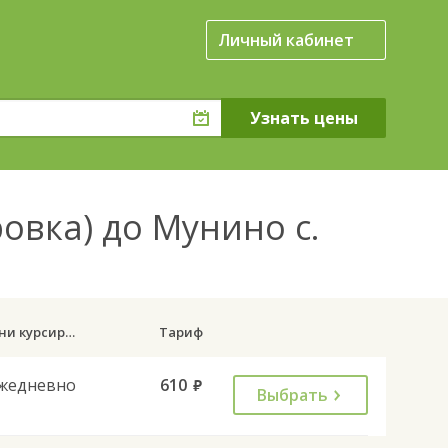
Личный кабинет
вка) до Мунино с.
Дни курсирования
Тариф
жедневно
610
руб.
Выбрать