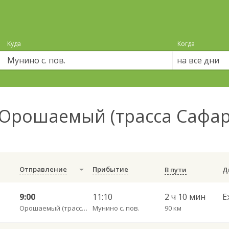
Куда
Когда
на все дни
Орошаемый (трасса Сафаро
Отправление
Прибытие
В пути
9:00
11:10
2 ч 10 мин
Е
Орошаемый (трасса Сафаровка)
Мунино с. пов.
90 км