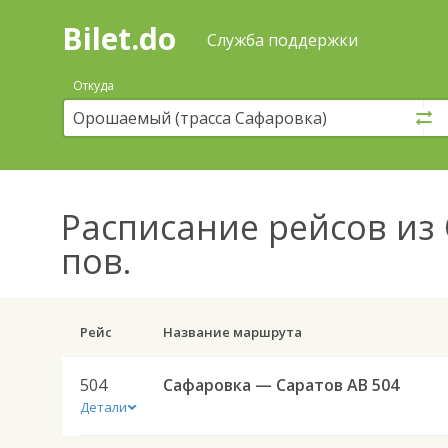
Bilet.do
—
Bilet.do
Поиск
Служба поддержки
и
покупка
Откуда
билетов
на
автобус
онлайн
Расписание рейсов
из 
пов.
Рейс
Название маршрута
504
Сафаровка — Саратов АВ 504
Детали