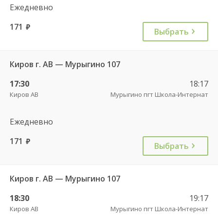
Ежедневно
171
руб.
Выбрать
Киров г. АВ — Мурыгино 107
17:30
18:17
Киров АВ
Мурыгино пгт Школа-Интернат
Ежедневно
171
руб.
Выбрать
Киров г. АВ — Мурыгино 107
18:30
19:17
Киров АВ
Мурыгино пгт Школа-Интернат