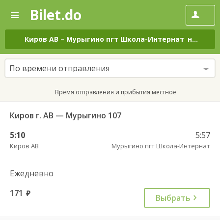
Bilet.do
—
Bilet.do
Поиск
и
покупка
Киров АВ
–
Мурыгино пгт Школа-Интернат
на все дни
билетов
на
автобус
По времени отправления
онлайн
Время отправления и прибытия местное
Киров г. АВ — Мурыгино 107
5:10
5:57
Киров АВ
Мурыгино пгт Школа-Интернат
Ежедневно
171
руб.
Выбрать