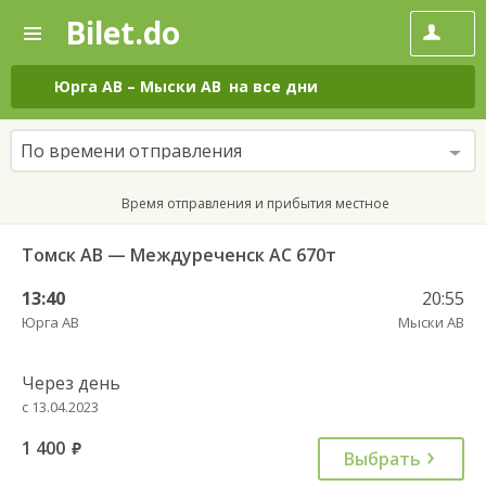
Bilet.do
—
Bilet.do
Поиск
и
покупка
Юрга АВ
–
Мыски АВ
на все дни
билетов
на
автобус
По времени отправления
онлайн
Время отправления и прибытия местное
Томск АВ — Междуреченск АС 670т
13:40
20:55
Юрга АВ
Мыски АВ
Через день
с 13.04.2023
1 400
руб.
Выбрать