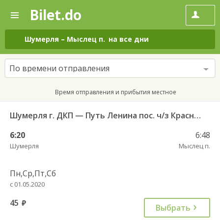
Bilet.do
—
Bilet.do
Поиск
и
покупка
Шумерля
–
Мыслец п.
на все дни
билетов
на
автобус
По времени отправления
онлайн
Время отправления и прибытия местное
Шумерля г. ДКП — Путь Ленина пос. ч/з Красный Октябрь п. 126
6:20
6:48
Шумерля
Мыслец п.
Пн,Ср,Пт,Сб
с 01.05.2020
45
руб.
Выбрать