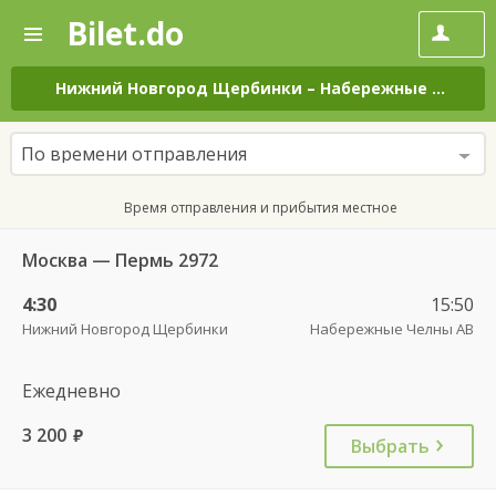
Bilet.do
—
Bilet.do
Поиск
и
покупка
Нижний Новгород Щербинки
–
Набережные Челны АВ
билетов
на
автобус
По времени отправления
онлайн
Время отправления и прибытия местное
Москва — Пермь 2972
4:30
15:50
Нижний Новгород Щербинки
Набережные Челны АВ
Ежедневно
3 200
руб.
Выбрать