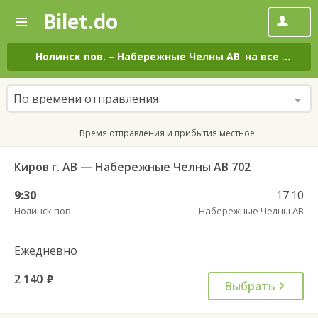
Bilet.do
—
Bilet.do
Поиск
и
покупка
Нолинск пов.
–
Набережные Челны АВ
на все дни
билетов
на
автобус
По времени отправления
онлайн
Время отправления и прибытия местное
Киров г. АВ — Набережные Челны АВ 702
9:30
17:10
Нолинск пов.
Набережные Челны АВ
Ежедневно
2 140
руб.
Выбрать