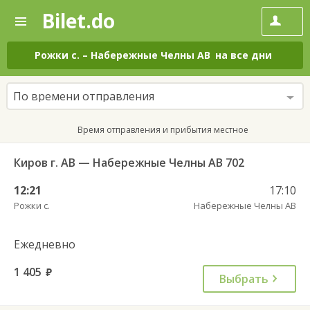
Bilet.do
—
Bilet.do
Поиск
и
покупка
Рожки с.
–
Набережные Челны АВ
на все дни
билетов
на
автобус
По времени отправления
онлайн
Время отправления и прибытия местное
Киров г. АВ — Набережные Челны АВ 702
12:21
17:10
Рожки с.
Набережные Челны АВ
Ежедневно
1 405
руб.
Выбрать