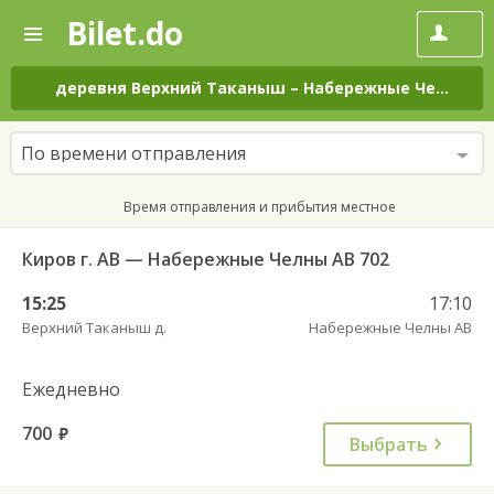
Bilet.do
—
Bilet.do
Поиск
и
покупка
деревня Верхний Таканыш
–
Набережные Челны
н
билетов
на
автобус
По времени отправления
онлайн
Время отправления и прибытия местное
Киров г. АВ — Набережные Челны АВ 702
15:25
17:10
Верхний Таканыш д.
Набережные Челны АВ
Ежедневно
700
руб.
Выбрать