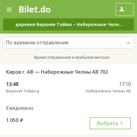
Bilet.do
—
Bilet.do
Поиск
и
покупка
деревня Верхняя Тойма
–
Набережные Челны
на в
билетов
на
автобус
По времени отправления
онлайн
Время отправления и прибытия местное
Киров г. АВ — Набережные Челны АВ 702
13:48
17:10
Верхняя Тойма д.
Набережные Челны АВ
Ежедневно
1 050
руб.
Выбрать