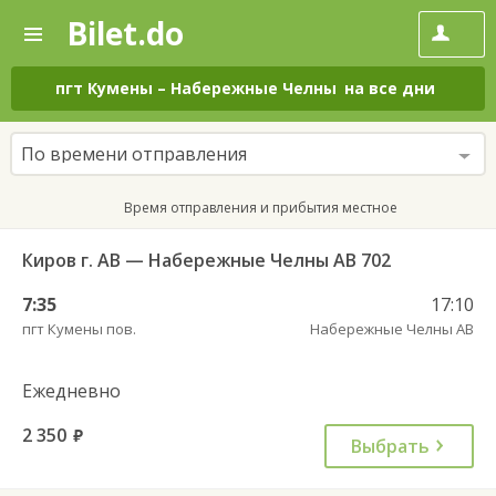
Bilet.do
—
Bilet.do
Поиск
и
покупка
пгт Кумены
–
Набережные Челны
на все дни
билетов
на
автобус
По времени отправления
онлайн
Время отправления и прибытия местное
Киров г. АВ — Набережные Челны АВ 702
7:35
17:10
пгт Кумены пов.
Набережные Челны АВ
Ежедневно
2 350
руб.
Выбрать