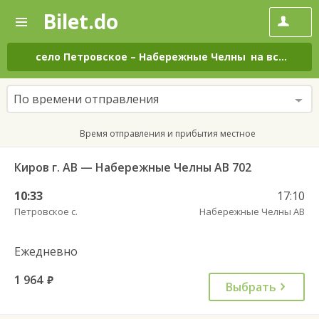
Bilet.do
—
Bilet.do
Поиск
и
покупка
село Петровское
–
Набережные Челны
на все дни
билетов
на
автобус
По времени отправления
онлайн
Время отправления и прибытия местное
Киров г. АВ — Набережные Челны АВ 702
10:33
17:10
Петровское с.
Набережные Челны АВ
Ежедневно
1 964
руб.
Выбрать