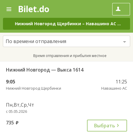
Bilet.do
—
Bilet.do
Поиск
и
покупка
Нижний Новгород Щербинки
–
Навашино АС
на все
билетов
на
автобус
По времени отправления
онлайн
Время отправления и прибытия местное
Нижний Новгород — Выкса 1614
9:05
11:25
Нижний Новгород Щербинки
Навашино АС
Пн,Вт,Ср,Чт
с 05.05.2026
735
руб.
Выбрать