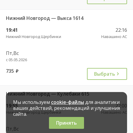
Нижний Новгород — Выкса 1614
19:41
22:16
Нижний Новгород Щербинки
Навашино АС
Пт,Вс
с 05.05.2026
735
руб.
Выбрать
Нижний Новгород — Кулебаки 615
Мы используем
cookie-файлы
для аналитики
19:55
22:00
ваших действий, рекомендаций и улучшения
Нижний Новгород Щербинки
Навашино АС
сайта.
Принять
Пт,Вс