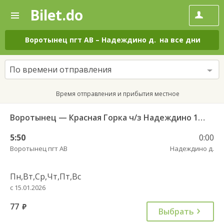
Bilet.do
—
Bilet.do
Поиск
и
покупка
Воротынец пгт АВ
–
Надеждино д.
на все дни
билетов
на
автобус
По времени отправления
онлайн
Время отправления и прибытия местное
Воротынец — Красная Горка ч/з Надеждино 103
5:50
0:00
Воротынец пгт АВ
Надеждино д.
Пн,Вт,Ср,Чт,Пт,Вс
с 15.01.2026
77
руб.
Выбрать