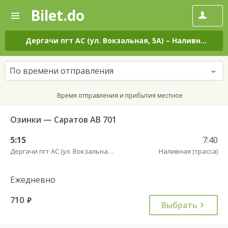
Bilet.do
—
Bilet.do
Поиск
и
покупка
Дергачи пгт АС (ул. Вокзальная, 5А)
–
Наливная (трасса)
билетов
на
автобус
По времени отправления
онлайн
Время отправления и прибытия местное
Озинки — Саратов АВ 701
5:15
7:40
Дергачи пгт АС (ул. Вокзальная, 5А)
Наливная (трасса)
Ежедневно
710
руб.
Выбрать