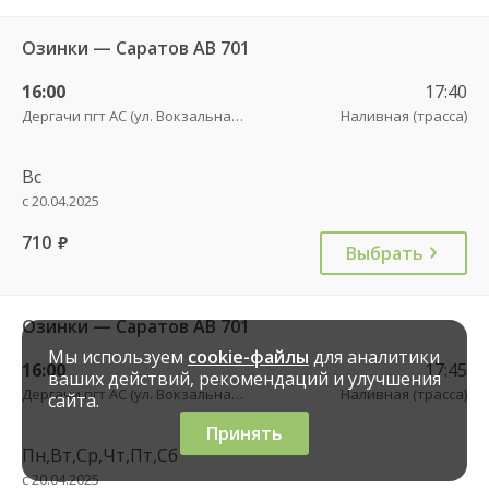
Озинки — Саратов АВ 701
16:00
17:40
Дергачи пгт АС (ул. Вокзальная, 5А)
Наливная (трасса)
Вс
с 20.04.2025
710
руб.
Выбрать
Озинки — Саратов АВ 701
Мы используем
cookie-файлы
для аналитики
16:00
17:45
ваших действий, рекомендаций и улучшения
Дергачи пгт АС (ул. Вокзальная, 5А)
Наливная (трасса)
сайта.
Принять
Пн,Вт,Ср,Чт,Пт,Сб
с 20.04.2025