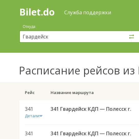
Bilet.do
—
Bilet.do
Поиск
Служба поддержки
и
покупка
Откуда
билетов
на
автобус
онлайн
Расписание рейсов
из 
Рейс
Название маршрута
341
341 Гвардейск КДП — Полесск г.
Детали
341
341 Гвардейск КДП — Полесск г.