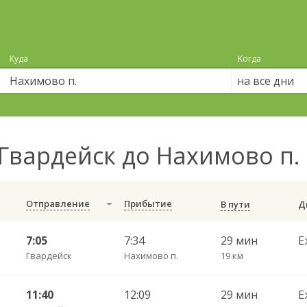
Куда
Когда
на все дни
Гвардейск до Нахимово п.
Отправление
Прибытие
В пути
7:05
7:34
29 мин
Е
Гвардейск
Нахимово п.
19 км
11:40
12:09
29 мин
Е