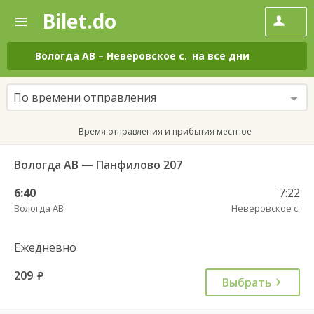
Bilet.do
—
Bilet.do
Поиск
и
покупка
Вологда АВ
–
Неверовское с.
на все дни
билетов
на
автобус
По времени отправления
онлайн
Время отправления и прибытия местное
Вологда АВ — Панфилово 207
6:40
7:22
Вологда АВ
Неверовское с.
Ежедневно
209
руб.
Выбрать