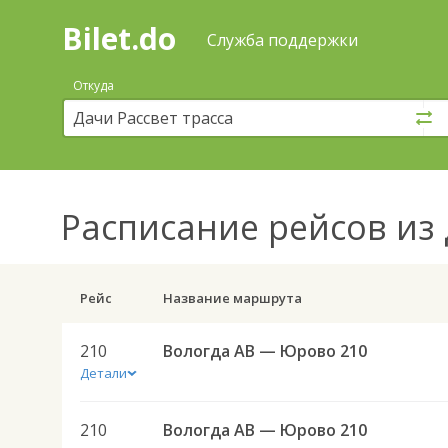
Bilet.do
—
Bilet.do
Поиск
Служба поддержки
и
покупка
Откуда
билетов
на
автобус
онлайн
Расписание рейсов
из 
Рейс
Название маршрута
210
Вологда АВ — Юрово 210
Детали
210
Вологда АВ — Юрово 210