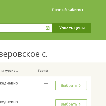
Личный кабинет
веровское с.
Дни курсирования
Тариф
жедневно
—
Выбрать
жедневно
—
Выбрать