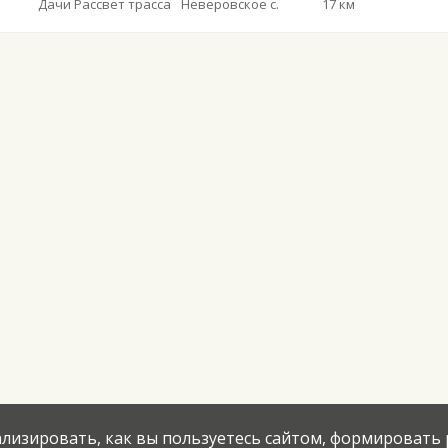
Дачи Рассвет трасса
Неверовское с.
17 км
нализировать, как вы пользуетесь сайтом, формировать