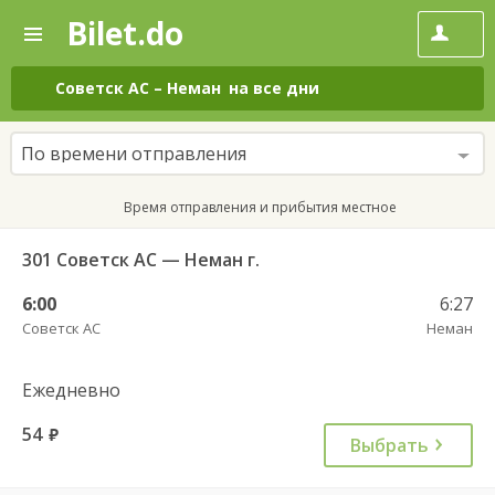
Bilet.do
—
Bilet.do
Поиск
и
покупка
Советск АС
–
Неман
на все дни
билетов
на
автобус
По времени отправления
онлайн
Время отправления и прибытия местное
301 Советск АС — Неман г.
6:00
6:27
Советск АС
Неман
Ежедневно
54
руб.
Выбрать