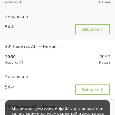
Советск АС
Неман
Ежедневно
54
руб.
Выбрать
301 Советск АС — Неман г.
20:30
20:57
Советск АС
Неман
Ежедневно
54
руб.
Выбрать
301 Советск АС — Неман г.
Мы используем
cookie-файлы
для аналитики
ваших действий, рекомендаций и улучшения