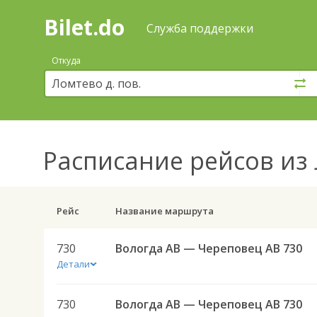
Bilet.do
—
Bilet.do
Поиск
Служба поддержки
и
покупка
Откуда
билетов
на
автобус
онлайн
Расписание рейсов
из 
Рейс
Название маршрута
730
Вологда АВ — Череповец АВ 730
Детали
730
Вологда АВ — Череповец АВ 730