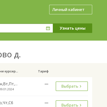
Личный кабинет
ово д.
Дни курсирования
Тариф
Пн,Вт,Пт,Вс
—
Выбрать
09.01.2024
р,Чт,Сб
—
Выбрать