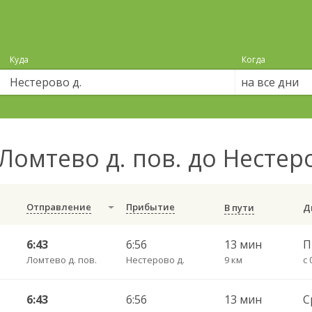
Куда
Когда
на все дни
Ломтево д. пов. до Нестер
Отправление
Прибытие
В пути
6:43
6:56
13 мин
Ломтево д. пов.
Нестерово д.
9 км
с 
6:43
6:56
13 мин
С