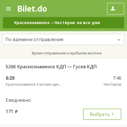
Bilet.do
—
Bilet.do
Поиск
и
покупка
Краснознаменск
–
Нестеров
на все дни
билетов
на
автобус
По времени отправления
онлайн
Время отправления и прибытия местное
526К Краснознаменск КДП — Гусев КДП
6:20
7:46
Краснознаменск Кассово-диспетчерский пункт
Нестеров
Ежедневно
171
руб.
Выбрать