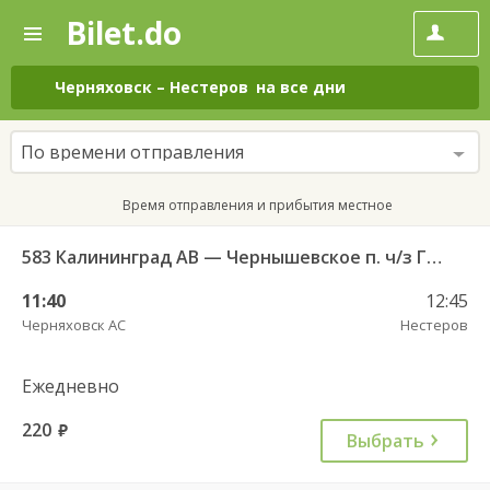
Bilet.do
—
Bilet.do
Поиск
и
покупка
Черняховск
–
Нестеров
на все дни
билетов
на
автобус
По времени отправления
онлайн
Время отправления и прибытия местное
583 Калининград АВ — Чернышевское п. ч/з Гвардейск КДП, Черняховск АС
11:40
12:45
Черняховск АС
Нестеров
Ежедневно
220
руб.
Выбрать