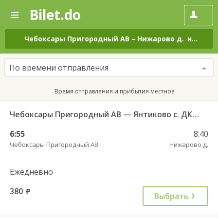
Bilet.do
—
Bilet.do
Поиск
и
покупка
Чебоксары Пригородный АВ
–
Нижарово д.
на все дни
билетов
на
автобус
По времени отправления
онлайн
Время отправления и прибытия местное
Чебоксары Пригородный АВ — Янтиково с. ДКП ч/з Урмары п. ДКП 556
6:55
8:40
Чебоксары Пригородный АВ
Нижарово д.
Ежедневно
380
руб.
Выбрать