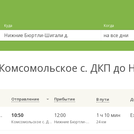
Куда
Когда
на все дни
Комсомольское с. ДКП до 
Отправление
Прибытие
В пути
ижние Бюртли-Шигали д. 601
10:50
12:00
1 ч 10 мин
Е
Комсомольское с. ДКП
Нижние Бюртли-Шигали д.
24 км