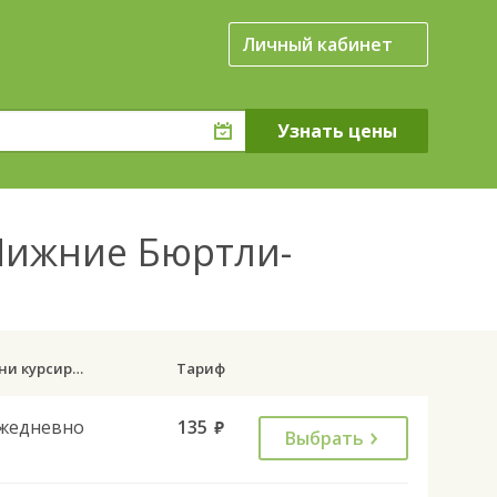
Личный кабинет
Нижние Бюртли-
Дни курсирования
Тариф
жедневно
135
руб.
Выбрать