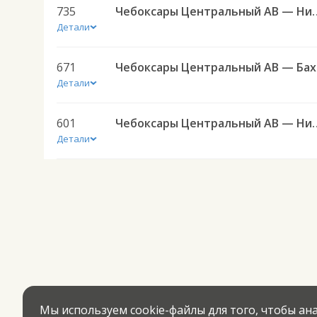
735
Чебоксары Центральный АВ
Детали
671
Чебо
Детали
601
Чебоксары Центральный АВ — Нижние Бюртли-
Детали
Мы используем cookie-файлы для того, чтобы а