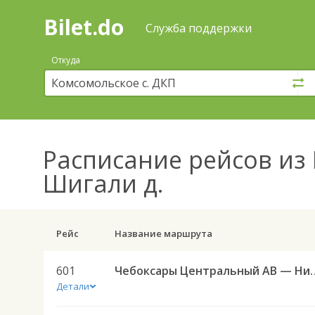
Bilet.do
—
Bilet.do
Поиск
Служба поддержки
и
покупка
Откуда
билетов
на
автобус
онлайн
Расписание рейсов
из 
Шигали д.
Рейс
Название маршрута
601
Чебоксары Центральный АВ — Н
Детали