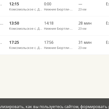
 — Нижнее Атыково д. 735
12:15
0:00
—
Е
Комсомольское с. ДКП
Нижние Бюртли-Шигали д.
23 км
ксары Центральный АВ — Бахтигильдино д. 671
13:50
14:18
28 мин
Е
Комсомольское с. ДКП
Нижние Бюртли-Шигали д.
23 км
Шигали д. ч/з Комсомольское с. ДКП 601
17:25
17:56
31 мин
Е
Комсомольское с. ДКП
Нижние Бюртли-Шигали д.
23 км
нализировать, как вы пользуетесь сайтом, формировать