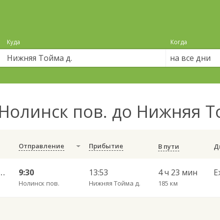
Куда
Когда
на все дни
Нолинск пов. до Нижняя Т
Отправление
Прибытие
В пути
 — Набережные Челны АВ 702
9:30
13:53
4 ч 23 мин
Е
Нолинск пов.
Нижняя Тойма д.
185 км