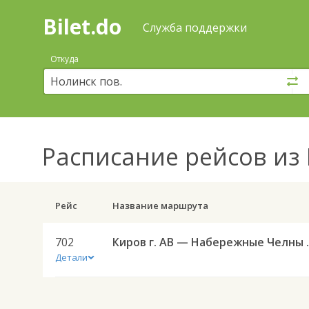
Bilet.do
—
Bilet.do
Поиск
Служба поддержки
и
покупка
Откуда
билетов
на
автобус
онлайн
Расписание рейсов
из 
Рейс
Название маршрута
702
Киров г. АВ
Детали