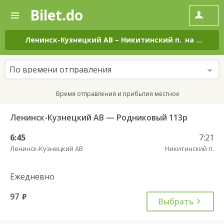
Bilet.do
—
Bilet.do
Поиск
и
покупка
Ленинск-Кузнецкий АВ
–
Никитинский п.
на все дни
билетов
на
автобус
По времени отправления
онлайн
Время отправления и прибытия местное
Ленинск-Кузнецкий АВ — Родниковый 113р
6:45
7:21
Ленинск-Кузнецкий АВ
Никитинский п.
Ежедневно
97
руб.
Выбрать