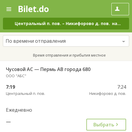
Bilet.do
—
Bilet.do
Поиск
и
покупка
Центральный п. пов.
–
Никифорово д. пов.
на все дни
билетов
на
автобус
По времени отправления
онлайн
Время отправления и прибытия местное
Чусовой АС — Пермь АВ города 680
ООО "АБС"
7:19
7:24
Центральный п. пов.
Никифорово д. пов.
Ежедневно
—
Выбрать