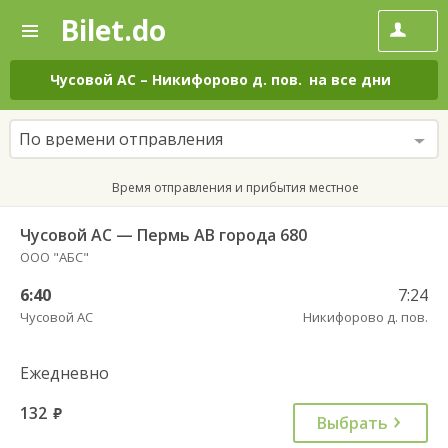
Bilet.do
—
Bilet.do
Поиск
и
покупка
Чусовой АС
–
Никифорово д. пов.
на все дни
билетов
на
автобус
По времени отправления
онлайн
Время отправления и прибытия местное
Чусовой АС — Пермь АВ города 680
ООО "АБС"
6:40
7:24
Чусовой АС
Никифорово д. пов.
Ежедневно
132
руб.
Выбрать