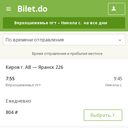
Bilet.do
—
Bilet.do
Поиск
и
покупка
Верхошижемье пгт
–
Никола с.
на все дни
билетов
на
автобус
По времени отправления
онлайн
Время отправления и прибытия местное
Киров г. АВ — Яранск 226
7:55
9:45
Верхошижемье пгт
Никола с.
Ежедневно
804
руб.
Выбрать