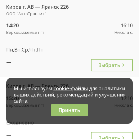
Киров г. АВ — Яранск 226
ООО "АвтоТранзит"
14:20
16:10
Верхошижемье пгт
Никола с.
Пн,Вт,Ср,Чт,Пт
—
Выбрать
Киров г. АВ — Яранск 226
Мы используем
cookie-файлы
для аналитики
ваших действий, рекомендаций и улучшения
15:20
17:10
сайта.
Верхошижемье пгт
Никола с.
Принять
Ежедневно
—
Выбрать