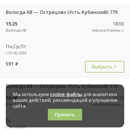
Вологда АВ — Острецово (Усть-Кубинский) 779
15:25
18:00
Вологда АВ
Никола-Корень с.
Пн,Ср,Пт
с 01.05.2026
591
руб.
Выбрать
Вологда АВ — Острецово (Усть-Кубинский) 779
Мы используем
cookie-файлы
для аналитики
16:40
19:15
ваших действий, рекомендаций и улучшения
Вологда АВ
Никола-Корень с.
сайта.
Принять
Вс
с 15.10.2023