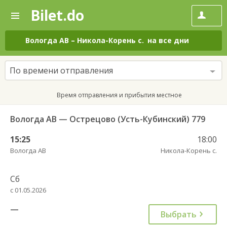
Bilet.do
—
Bilet.do
Поиск
и
покупка
Вологда АВ
–
Никола-Корень с.
на все дни
билетов
на
автобус
По времени отправления
онлайн
Время отправления и прибытия местное
Вологда АВ — Острецово (Усть-Кубинский) 779
15:25
18:00
Вологда АВ
Никола-Корень с.
Сб
с 01.05.2026
—
Выбрать