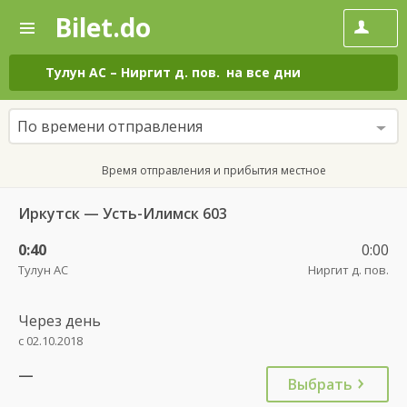
Bilet.do
—
Bilet.do
Поиск
и
покупка
Тулун АС
–
Ниргит д. пов.
на все дни
билетов
на
автобус
По времени отправления
онлайн
Время отправления и прибытия местное
Иркутск — Усть-Илимск 603
0:40
0:00
Тулун АС
Ниргит д. пов.
Через день
с 02.10.2018
—
Выбрать