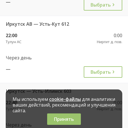
—
Выбрать
Иркутск АВ — Усть-Кут 612
22:00
0:00
Тулун АС
Ниргит д. пов.
Через день
—
Выбрать
Иркутск — Усть-Илимск 603
Мы используем
cookie-файлы
для аналитики
22:40
0:00
ваших действий, рекомендаций и улучшения
Тулун АС
Ниргит д. пов.
сайта.
Принять
Через день