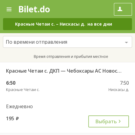
Bilet.do
—
Bilet.do
Поиск
и
покупка
Красные Четаи с.
–
Нискасы д.
на все дни
билетов
на
автобус
По времени отправления
онлайн
Время отправления и прибытия местное
Красные Четаи с. ДКП — Чебоксары АС Новосельская ч/з Нискасы д. 714
6:50
7:50
Красные Четаи с.
Нискасы д.
Ежедневно
195
руб.
Выбрать