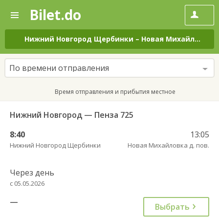
Bilet.do
—
Bilet.do
Поиск
и
покупка
Нижний Новгород Щербинки
–
Новая Михайловка д. пов.
билетов
на
автобус
По времени отправления
онлайн
Время отправления и прибытия местное
Нижний Новгород — Пенза 725
8:40
13:05
Нижний Новгород Щербинки
Новая Михайловка д. пов.
Через день
с 05.05.2026
—
Выбрать