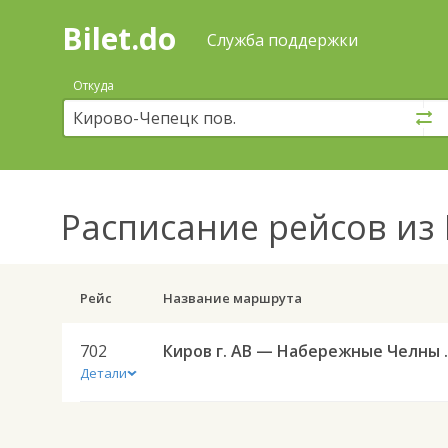
Bilet.do
—
Bilet.do
Поиск
Служба поддержки
и
покупка
Откуда
билетов
на
автобус
онлайн
Расписание рейсов
из 
Рейс
Название маршрута
702
Киров г. АВ
Детали