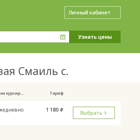
Личный кабинет
вая Смаиль с.
Дни курсирования
Тариф
жедневно
1 180
руб.
Выбрать