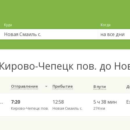
Куда
Когда
на все дни
Кирово-Чепецк пов. до Но
Отправление
Прибытие
В пути
 — Набережные Челны АВ 702
7:20
12:58
5 ч 38 мин
Е
Кирово-Чепецк пов.
Новая Смаиль с.
274 км