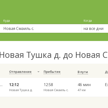
Куда
Когда
на все дни
Новая Тушка д. до Новая 
Отправление
Прибытие
В пути
 — Набережные Челны АВ 702
12:12
12:58
46 мин
Е
Новая Тушка д.
Новая Смаиль с.
47 км