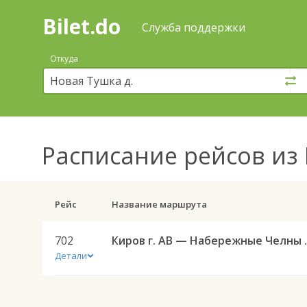
Bilet.do
—
Bilet.do
Поиск
Служба поддержки
и
покупка
Откуда
билетов
на
автобус
онлайн
Расписание рейсов
из 
Рейс
Название маршрута
702
Киров г. АВ
Детали